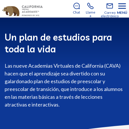
¡Todavía hay plazas disponibles para unirte a
nosotros en el curso escolar 2026-2027!
Descubre
Chat
Llame
Correo
MENÚ
cómo matricularte
.
a
electrónico
Un plan de estudios para
toda la vida
Las nueve Academias Virtuales de California (CAVA)
hacen que el aprendizaje sea divertido con su
galardonado plan de estudios de preescolar y
preescolar de transición, que introduce a los alumnos
en las materias básicas a través de lecciones
atractivas e interactivas.