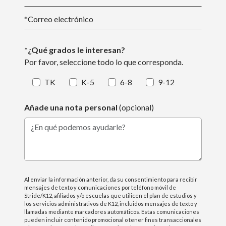
*
Correo electrónico
*¿Qué grados le interesan?
Por favor, seleccione todo lo que corresponda.
TK
K-5
6-8
9-12
Añade una nota personal
(opcional)
¿En qué podemos ayudarle?
Al enviar la información anterior, da su consentimiento para recibir
mensajes de texto y comunicaciones por teléfono móvil de
Stride/K12, afiliados y/o escuelas que utilicen el plan de estudios y
los servicios administrativos de K12, incluidos mensajes de texto y
llamadas mediante marcadores automáticos. Estas comunicaciones
pueden incluir contenido promocional o tener fines transaccionales