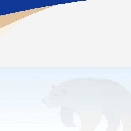
Inicio
>
Académicos
>
TK & Kindergarten
Los alumnos de CAVA en los niveles de preescolar
de transición y jardín de infancia cursan las
asignaturas que se indican a continuación.