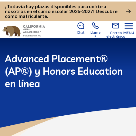
¡Todavía hay plazas disponibles para unirte a
nosotros en el curso escolar 2026-2027!
Descubre
cómo matricularte
.
Chat
Llame
Correo
MENÚ
a
electrónico
Advanced Placement®
(AP®) y Honors Education
en línea