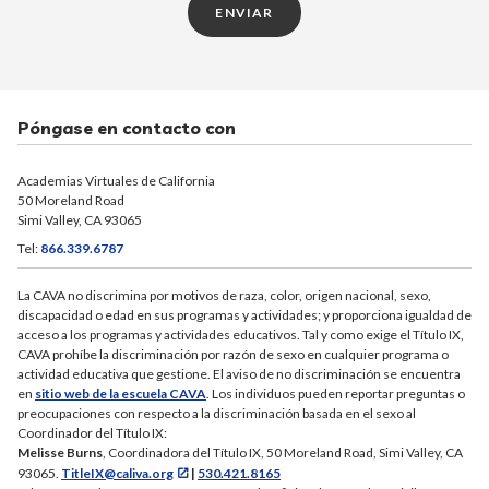
ENVIAR
Póngase en contacto con
Academias Virtuales de California
50 Moreland Road
Simi Valley, CA 93065
Tel:
866.339.6787
La CAVA no discrimina por motivos de raza, color, origen nacional, sexo,
discapacidad o edad en sus programas y actividades; y proporciona igualdad de
acceso a los programas y actividades educativos. Tal y como exige el Título IX,
CAVA prohíbe la discriminación por razón de sexo en cualquier programa o
actividad educativa que gestione. El aviso de no discriminación se encuentra
en
sitio web de la escuela CAVA
. Los individuos pueden reportar preguntas o
preocupaciones con respecto a la discriminación basada en el sexo al
Coordinador del Título IX:
Melisse Burns
, Coordinadora del Título IX, 50 Moreland Road, Simi Valley, CA
93065.
TitleIX@caliva.org
|
530.421.8165